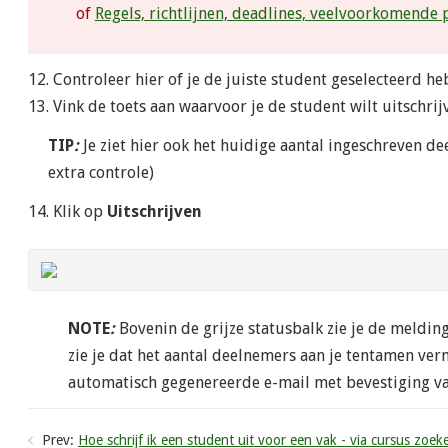
of
Regels, richtlijnen, deadlines, veelvoorkomende 
12. Controleer hier of je de juiste student geselecteerd he
13. Vink de toets aan waarvoor je de student wilt uitschrij
TIP
:
Je ziet hier ook het huidige aantal ingeschreven de
extra controle)
14. Klik op
Uitschrijven
NOTE
:
Bovenin de grijze statusbalk zie je de meldin
zie je dat het aantal deelnemers aan je tentamen ve
automatisch gegenereerde e-mail met bevestiging van
Prev:
Hoe schrijf ik een student uit voor een vak - via cursus zoek