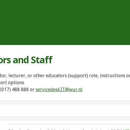
ors and Staff
tor, lecturer, or other educators (support) role, instructions
port options
(0317) 488 888 or
servicedesk.IT@wur.nl
.