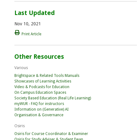
Last Updated
Nov 10, 2021
Print Article
Other Resources
Various
Brightspace & Related Tools Manuals
Showcases of Learning Activities
Video & Podcasts for Education
On Campus Education Spaces
Society Based Education (Real Life Learning)
myWUR - FAQ for instructors
Information on (Generative) AI
Organisation & Governance
Osiris
Osiris for Course Coordinator & Examiner
Osiris for Study Adviser & Student Dean