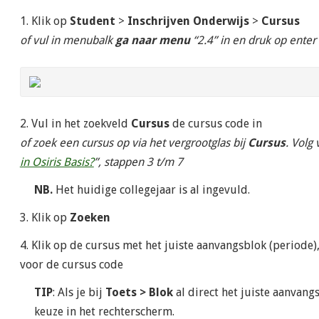
1. Klik op
Student
>
Inschrijven Onderwijs
>
Cursus
of vul in menubalk
ga naar menu
“2.4” in en druk op enter
2. Vul in het zoekveld
Cursus
de cursus code in
of zoek een cursus op via het vergrootglas bij
Cursus
. Volg
in Osiris Basis?
”, stappen 3 t/m 7
NB.
Het huidige collegejaar is al ingevuld.
3. Klik op
Zoeken
4. Klik op de cursus met het juiste aanvangsblok (periode)
voor de cursus code
TIP
: Als je bij
Toets > Blok
al direct het juiste aanvangs
keuze in het rechterscherm.