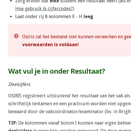
Zorg ervoor dat
elke
student een resultaat heeft (als 
Hoe gebruik ik cijfercodes?)
Laat onder rij 8 kolommen E - H
leeg
Osiris zal het bestand niet kunnen verwerken en ge
voorwaarden is voldaan
!
Wat vul je in onder Resultaat?
Deelcijfers
OSIRIS registreert uitsluitend het resultaat van het vak al
schriftelijk tentamen en een practicum worden niet opge
bewaard door de vakcoördinator/examinator (bv. in Bright
TIP:
De kolommen vanaf kolom I kunnen naar eigen behoe
deelcijfers
kunnen hier worden ingevoerd. Op deze manier 