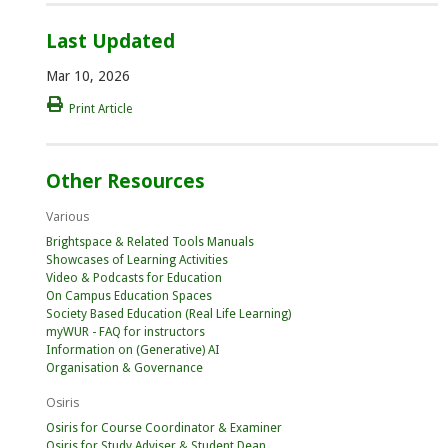
Last Updated
Mar 10, 2026
Print Article
Other Resources
Various
Brightspace & Related Tools Manuals
Showcases of Learning Activities
Video & Podcasts for Education
On Campus Education Spaces
Society Based Education (Real Life Learning)
myWUR - FAQ for instructors
Information on (Generative) AI
Organisation & Governance
Osiris
Osiris for Course Coordinator & Examiner
Osiris for Study Adviser & Student Dean