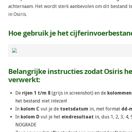
achternaam. Het wordt sterk aanbevolen om dit bestand te 
in Osiris.
Hoe gebruik je het cijferinvoerbestan
Belangrijke instructies zodat Osiris h
verwerkt:
De
rijen 1 t/m 8
(grijs in screenshot) en de
kolommen 
het bestand niet inlezen!
In
kolom C
vul je de
toetsdatum
in, met format
dd-m
In
kolom D
vul je het
eindresultaat
in, dus 1, 2, 3, 4, 
NOGRADE