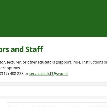
ors and Staff
tor, lecturer, or other educators (support) role, instructions
port options
(0317) 488 888 or
servicedesk.IT@wur.nl
.