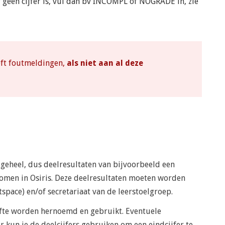
er geen cijfer is, vul dan bv INCOMPL of NOGRADE in, zie
eft foutmeldingen,
als niet aan al deze
s geheel, dus deelresultaten van bijvoorbeeld een
nomen in Osiris. Deze deelresultaten moeten worden
space) en/of secretariaat van de leerstoelgroep.
fte worden hernoemd en gebruikt. Eventuele
kun je de deelcijfers gebruiken om een eindcijfer te